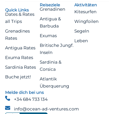
Reiseziele
Aktivitäten
Grenadinen
Quick Links
Kitesurfen
Dates & Rates
Antigua &
all Trips
Wingfoilen
Barbuda
Grenadines
Segeln
Exumas
Rates
Leben
Britische Jungf.
Antigua Rates
Inseln
Exuma Rates
Sardinia &
Sardinia Rates
Corsica
Buche jetzt!
Atlantik
Überquerung
Melde dich bei uns
+34 684 733 134
info@ocean-ad-ventures.com